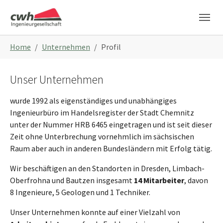
Skip to main navigation
Skip to main content
Skip to page footer
You are here:
Home
Unternehmen
Profil
Unser Unternehmen
wurde 1992 als eigenständiges und unabhängiges
Ingenieurbüro im Handelsregister der Stadt Chemnitz
unter der Nummer HRB 6465 eingetragen und ist seit dieser
Zeit ohne Unterbrechung vornehmlich im sächsischen
Raum aber auch in anderen Bundesländern mit Erfolg tätig.
Wir beschäftigen an den Standorten in Dresden, Limbach-
Oberfrohna und Bautzen insgesamt
14 Mitarbeiter
, davon
8 Ingenieure, 5 Geologen und 1 Techniker.
Unser Unternehmen konnte auf einer Vielzahl von